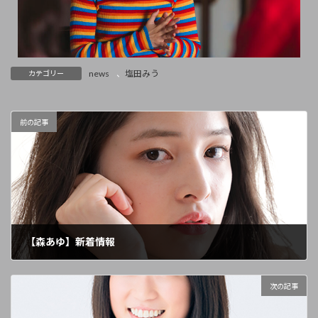
news
、
塩田みう
カテゴリー
前の記事
【森あゆ】新着情報
2023年10月2日
次の記事