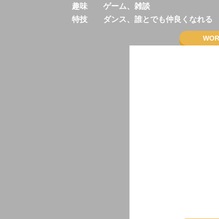
趣味 ゲーム、雑談
特技 ダンス、誰とでも仲良くなれる
WOR
【CM】
岩崎本舗角煮まんじゅ
【WEB】
長崎自治会PR動画 
た」
長崎市PR動画 「日
う」
【TikTok】
バス停のあかり