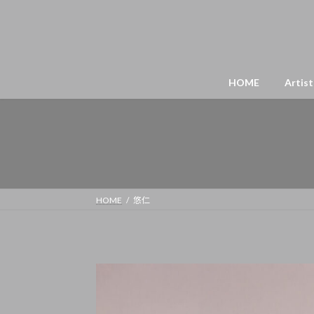
HOME
Artist
HOME
悠仁