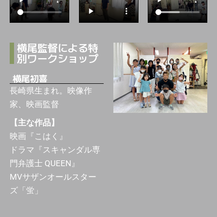
横尾監督による特
別ワークショップ
横尾初喜
長崎県生まれ。映像作
家、映画監督
【主な作品】
映画『こはく』
ドラマ『スキャンダル専
門弁護士 QUEEN』
MVサザンオールスター
ズ「蛍」