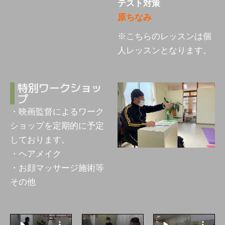
テスト対策
原ちなみ
※こちらのレッスンは個
人レッスンとなります。
特別ワークショッ
プ
・映画監督によるワーク
ショップを定期的に予定
しております。
・ヘアメイク
・お顔マッサージ施術等
その他