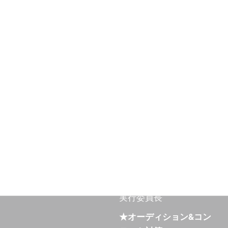
脚本家、舞台演出家
★レポーター
吉田幸生
元日本テレビ系列プロデ
ューサー
★ウォーキング
原ちなみ
ミス・ユニバースジャパ
ン長崎2017
ベストオブミス長崎
2019.2020
ミスオリエンタル長崎
2022.2023
実行委員長
★オーディション&コン