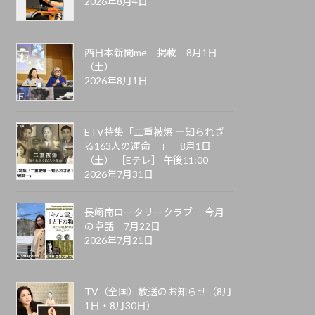
2026年8月4日
西日本新聞me 掲載 8月1日
（土）
2026年8月1日
ETV特集「二重被爆 ―知られざ
る163人の運命―」 8月1日
（土） ［Eテレ］ 午後11:00
2026年7月31日
長崎南ロータリークラブ 今月
の卓話 7月22日
2026年7月21日
TV（全国）放送のお知らせ（8月
1日・8月30日）