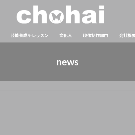
芸能養成所レッスン
文化人
映像制作部門
会社概
news