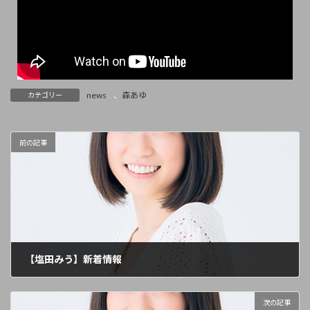
news
、
森あゆ
カテゴリー
前の記事
【塩田みう】新着情報
2023年11月6日
次の記事