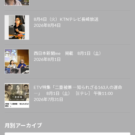
8月4日（火）KTNテレビ長崎放送
2026年8月4日
西日本新聞me 掲載 8月1日（土）
2026年8月1日
ETV特集「二重被爆 ―知られざる163人の運命
―」 8月1日（土） ［Eテレ］ 午後11:00
2026年7月31日
月別アーカイブ