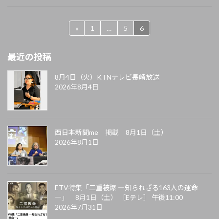
«
1
…
5
6
最近の投稿
8月4日（火）KTNテレビ長崎放送
2026年8月4日
西日本新聞me 掲載 8月1日（土）
2026年8月1日
ETV特集「二重被爆 ―知られざる163人の運命
―」 8月1日（土） ［Eテレ］ 午後11:00
2026年7月31日