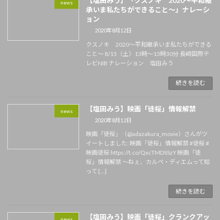
【塩田みう】「クスノキ 2020〜平和継
news
承いま私たちができること〜」ナレーシ
ョン
2020年8月12日
クスノキ 2020〜平和継承いま私たちができる
こと〜 8/15（土）13時〜13時30分 長崎国際テ
レビNIB ナレーション 塩田みう
続きを読む
【塩田みう】映画「徒桜」情報解禁
news
2020年8月12日
映画「徒桜」（@adazakura_movie）さんがツ
イートしました: 映画「徒桜」情報解禁 #徒桜 #
映画徒桜 https://t.co/QxcTMDSSzY 映画「徒
桜」情報解禁 ～ねぇ、カルペ・ディエムって知
って […]
続きを読む
【塩田みう】映画「徒桜」クランクアッ
news