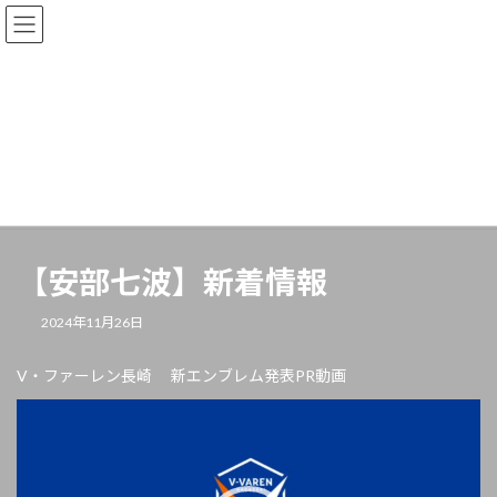
news
HOME
news
【安部七波】新着情報
【安部七波】新着情報
2024年11月26日
V・ファーレン長崎 新エンブレム発表PR動画
動
画
プ
レ