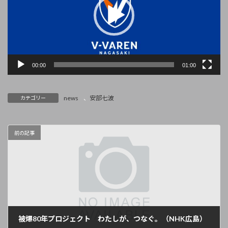
ー
ヤ
ー
00:00
01:00
news
、
安部七波
カテゴリー
前の記事
被爆80年プロジェクト わたしが、つなぐ。（NHK広島）