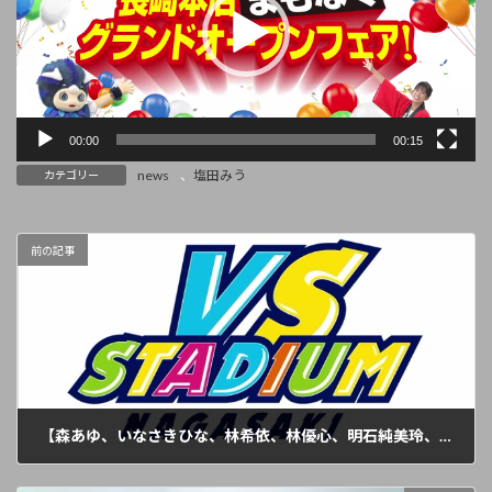
ー
ヤ
ー
00:00
00:15
news
、
塩田みう
カテゴリー
前の記事
【森あゆ、いなさきひな、林希依、林優心、明石純美玲、田中明日実、渡辺柚羽】新着情報
2024年11月29日