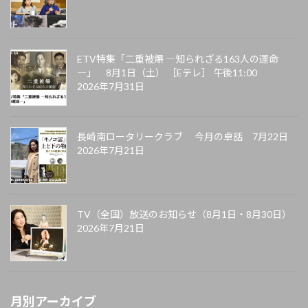
ETV特集「二重被爆 ―知られざる163人の運命
―」 8月1日（土） ［Eテレ］ 午後11:00
2026年7月31日
長崎南ロータリークラブ 今月の卓話 7月22日
2026年7月21日
TV（全国）放送のお知らせ（8月1日・8月30日）
2026年7月21日
月別アーカイブ