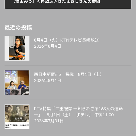
【塩田みう】＜再放送＞さだまさしさんの番組
2021年6月17日
最近の投稿
8月4日（火）KTNテレビ長崎放送
2026年8月4日
西日本新聞me 掲載 8月1日（土）
2026年8月1日
ETV特集「二重被爆 ―知られざる163人の運命
―」 8月1日（土） ［Eテレ］ 午後11:00
2026年7月31日