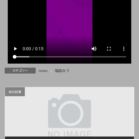
news
、
塩田みう
カテゴリー
前の記事