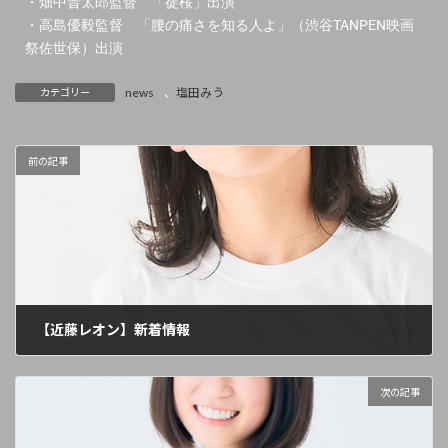
・畑中晋太郎監督 「徒桜」出演
・高島優毅監督 「腰の痛さを知る人よ」（渋谷TANPEN映画
祭佐世保）出演
news
、
塩田みう
カテゴリー
前の記事
【近藤レオン】新着情報
2021年12月21日
次の記事