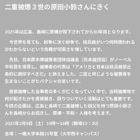
二重被爆３世の原田小鈴さんにきく
2025
年は広島、長崎に原爆が投下されてから80年目となります。
今世界を見ても、紛争に次ぐ紛争で、核兵器がいつ何時使われる
かわからないという危機が切実さを増しています。
先日、日本原水爆被害者団体協議会（日本被団協）がノーベル
平和賞を受賞し、被爆者の代表は「アメリカと日本は核兵器禁止
条約に調印すべきだ」と訴えました。二度と同じような被害者を
生まないことがヒバクシャの思いです。
直接被爆した当事者の多くが亡くなっていく中で、当時被爆地で
何が起きたかを直接聞き、語りついでいく活動はとても重要です。
今回の企画は、広島と長崎で二重被爆した
祖父
を持つ原田小鈴さ
んを長崎からお招きし、原爆・平和・人権を考えます。
2025年2月8日（土）14時～16時（開場13：30）
会場：一橋大学本館21号室（大学西キャンパス）