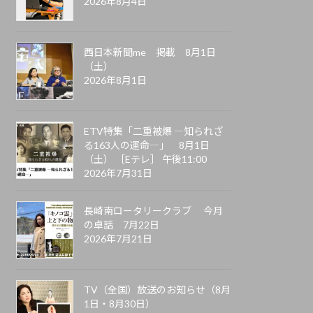
2026年8月4日
西日本新聞me 掲載 8月1日
（土）
2026年8月1日
ETV特集「二重被爆 ―知られざ
る163人の運命―」 8月1日
（土） ［Eテレ］ 午後11:00
2026年7月31日
長崎南ロータリークラブ 今月
の卓話 7月22日
2026年7月21日
TV（全国）放送のお知らせ（8月
1日・8月30日）