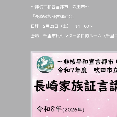
～非核平和宣言都市 吹田市～
『長崎家族証言講話会』
日程：2月21日（土） 14：00～
会場：千里市民センター多目的ルーム（千里ニ