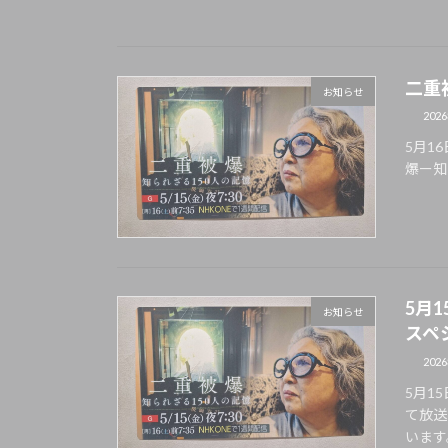
二重
お知らせ
202
5月1
爆ー知
5月
お知らせ
スペ
202
5月1
て放送
います