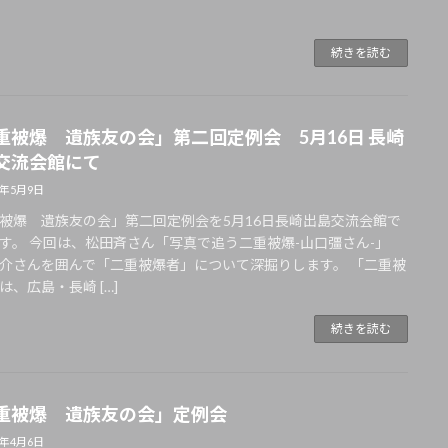
続きを読む
重被爆 遺族友の会」第二回定例会 5月16日 長崎
交流会館にて
6年5月9日
被爆 遺族友の会」第二回定例会を5月16日長崎出島交流会館で
す。 今回は、松田斉さん「写真で追う二重被爆-山口彊さん-」
介さんを囲んで「二重被爆者」について深掘りします。 「二重被
は、広島・長崎 […]
続きを読む
重被爆 遺族友の会」定例会
6年4月6日