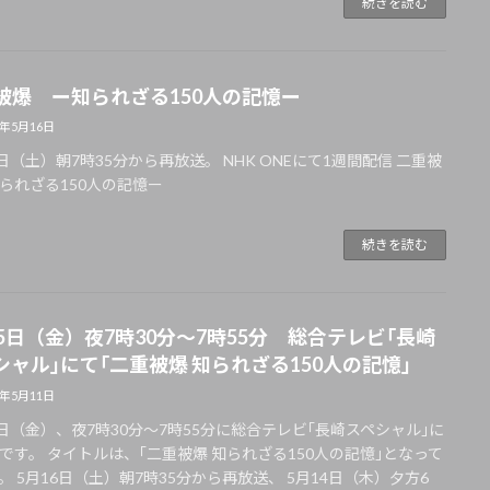
続きを読む
被爆 ー知られざる150人の記憶ー
6年5月16日
6日（土）朝7時35分から再放送。 NHK ONEにて1週間配信 二重被
られざる150人の記憶ー
続きを読む
15日（金）夜7時30分～7時55分 総合テレビ｢長崎
シャル｣にて｢二重被爆 知られざる150人の記憶｣
6年5月11日
5日（金）、夜7時30分～7時55分に総合テレビ｢長崎スペシャル｣に
です。 タイトルは、｢二重被爆 知られざる150人の記憶｣となって
。 5月16日（土）朝7時35分から再放送、 5月14日（木）夕方6