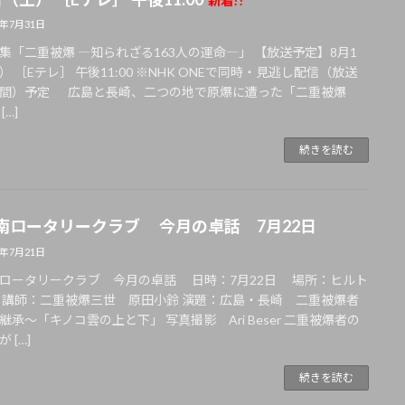
新着!!
6年7月31日
特集「二重被爆 ―知られざる163人の運命―」 【放送予定】8月1
） ［Eテレ］ 午後11:00 ※NHK ONEで同時・見逃し配信（放送
間）予定 広島と長崎、二つの地で原爆に遭った「二重被爆
[…]
続きを読む
南ロータリークラブ 今月の卓話 7月22日
6年7月21日
ロータリークラブ 今月の卓話 日時：7月22日 場所：ヒルト
 講師：二重被爆三世 原田小鈴 演題：広島・長崎 二重被爆者
継承～「キノコ雲の上と下」 写真撮影 Ari Beser 二重被爆者の
 […]
続きを読む