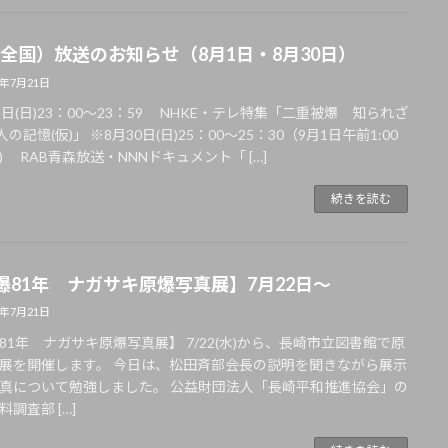
（全国）放送のお知らせ（8月1日・8月30日）
6年7月21日
1日(日)23：00～23：59 NHKE・テレ特集「二重被爆 知られざ
人の記憶(仮)」 ※8月30日(日)25：00～25：30（9月1日午前1:00
0) RAB青森放送・NNNドキュメント「 […]
続きを読む
爆81年 ナガサキ原爆写真展】7月22日～
6年7月21日
81年 ナガサキ原爆写真展】 7/22(水)から、長崎市立図書館で原
展を開催します。 今日は、松田斉部会長の説明を聞きながら展示
真について勉強しました。 公益財団法人「長崎平和推進協会」の
調査部 […]