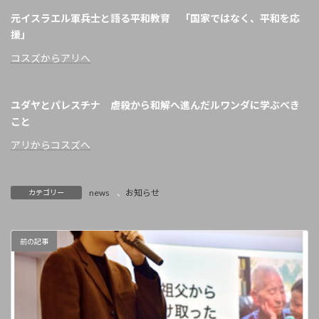
元イスラエル軍兵士と語る平和教育 「国家ではなく、平和を応
援」
コスズからアリへ
ユダヤとパレスチナ 虐殺から和解へ進んだルワンダに学ぶべき
こと
アリからコスズへ
news
、
お知らせ
カテゴリー
前の記事