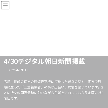
news
HOME
news
4/30デジタル朝日新聞掲載
4/30デジタル朝日新聞掲載
2025年5月1日
広島、長崎の両方の原爆投下機に搭乗した米兵の孫と、両方で原
爆に遭った「二重被爆者」の孫が出会い、友情を築いています。2
人に折々の国際情勢に触れながら手紙を交わしてもらう企画の7往
復目です。