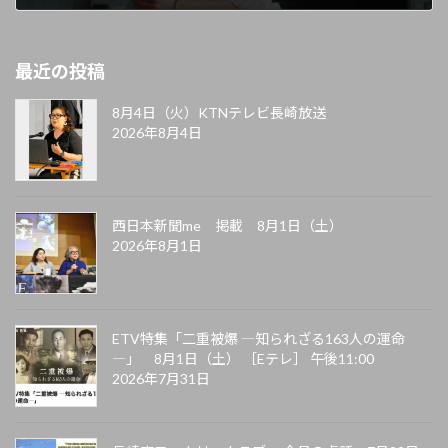
2025年9月12日
最近の投稿
8月4日（火）KTNテレビ長崎放送
2026年8月4日
西日本新聞me 掲載 8月1日（土）
2026年8月1日
ETV特集「二重被爆 ―知られざる163人の運命
―」 8月1日（土） ［Eテレ］ 午後11:00
2026年7月31日