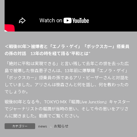
＜戦後80年＞被爆者と「エノラ・ゲイ」「ボックスカー」搭乗員
の孫の対話 13年の時を経て語る“平和とは”
「絶対に平和は実現できる」と言い残して去年この世を去った広
島で被爆した笹森恵子さんは、13年前に爆撃機「エノラ・ゲイ」
「ボックスカー」搭乗員の孫であるアリ・ビーザーさんと対話を
していました。アリさんは笹森さんと何を話し、何を教わったの
でしょうか。
戦後80年となる今、TOKYO MX『堀潤Live Junction』キャスター
でジャーナリストの堀潤が当時の思い、そして今の思いをアリさ
んに聞きました。動画でご覧ください。
news
、
お知らせ
カテゴリー